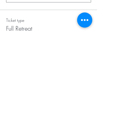
Ticket type
Full Retreat
Price
600,00 $US
+15,00 $US ticket service fee
Quantity
Total
0,00 $US
Checkout