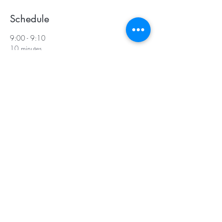
Schedule
9:00 - 9:10
10 minutes
Qi Qong 5 animaux du Wudang
See All
Newsletter infos
Politique des cookies